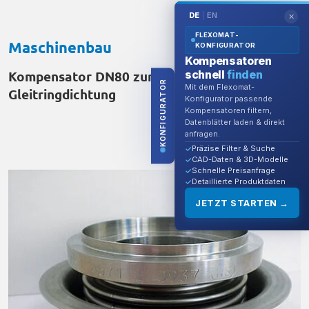
DE
EN
|
✕
FLEXOMAT-
Maschinenbau
KONFIGURATOR
Kompensatoren
schnell
finden
Kompensator DN80 zur Abdichtung einer
KONFIGURATOR
Mit dem Flexomat-
Gleitringdichtung
Konfigurator passende
Kompensatoren filtern,
Datenblätter laden & direkt
anfragen.
Präzise Filter & Suche
CAD-Daten & 3D-Modelle
Schnelle Preisanfrage
Detaillierte Produktdaten
JETZT STARTEN →