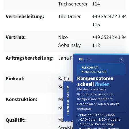
Tuchscheerer
114
Vertriebsleitung:
Tilo Dreier
+49 35242 43 94-
116
Vertrieb:
Nico
+49 35242 43 94-
Sobainsky
112
Auftragsbearbeitung:
Jana Focke
+49 35242 43 94-
DE
EN
|
✕
100
FLEXOMAT-
KONFIGURATOR
Einkauf:
Katja
+49 35242 43 94-
Kompensatoren
schnell
finden
Schönherr
119
KONFIGURATOR
Mit dem Flexomat-
Konfigurator passende
Konstruktion:
Michael
+49 35242 43 94-
Kompensatoren filtern,
Datenblätter laden & direkt
Kühne
166
anfragen.
Präzise Filter & Suche
Qualität:
Matthias
+49 35242 43 94-
CAD-Daten & 3D-Modelle
Schnelle Preisanfrage
Strehle
123
Detaillierte Produktdaten