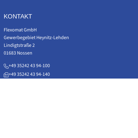
KONTAKT
Flexomat GmbH
Gewerbegebiet Heynitz-Lehden
Lindigtstraße 2
01683 Nossen
+49 35242 43 94-100
+49 35242 43 94-140
service(at)flexomat.de
www.flexomat.de
ANWENDUNGEN
Kraftwerks­technik & Anlagenbau