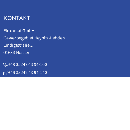
KONTAKT
Flexomat GmbH
Gewerbegebiet Heynitz-Lehden
Lindigtstraße 2
01683 Nossen
+49 35242 43 94-100
+49 35242 43 94-140
service(at)flexomat.de
www.flexomat.de
ANWENDUNGEN
Kraftwerks­technik & Anlagenbau