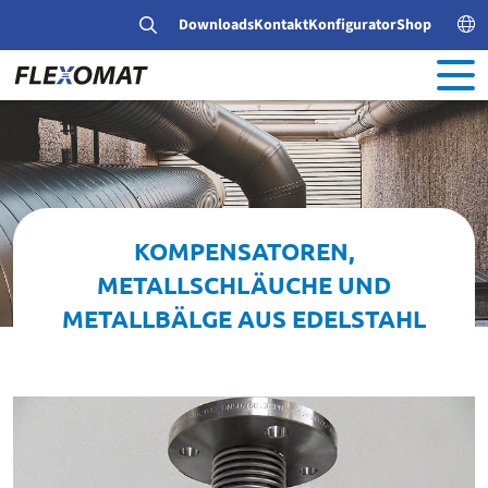
Downloads
Kontakt
Konfigurator
Shop
KOMPENSATOREN,
METALLSCHLÄUCHE UND
METALLBÄLGE AUS EDELSTAHL