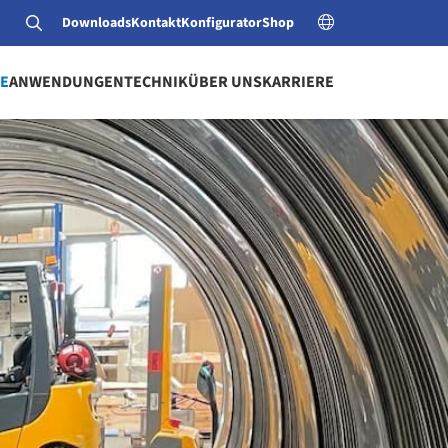
Downloads
Kontakt
Konfigurator
Shop
E
ANWENDUNGEN
TECHNIK
ÜBER UNS
KARRIERE