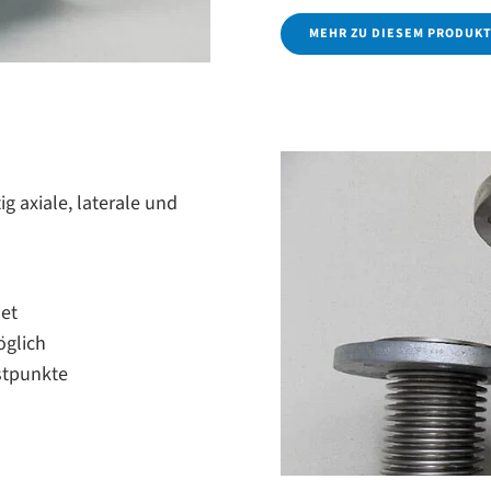
MEHR ZU DIESEM PRODUK
 axiale, laterale und
et
öglich
stpunkte