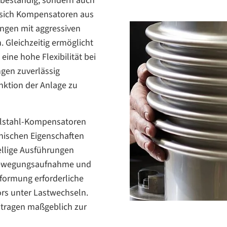
nsbeständig, sondern auch
 sich Kompensatoren aus
ngen mit aggressiven
 Gleichzeitig ermöglicht
ine hohe Flexibilität bei
ngen zuverlässig
ktion der Anlage zu
Edelstahl-Kompensatoren
nischen Eigenschaften
llige Ausführungen
 Bewegungsaufnahme und
rformung erforderliche
rs unter Lastwechseln.
d tragen maßgeblich zur