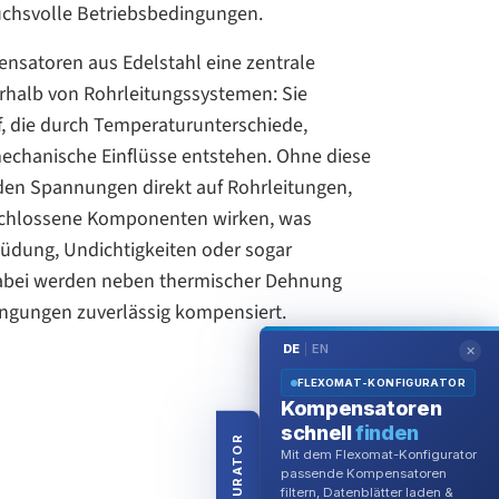
ruchsvolle Betriebsbedingungen.
ensatoren aus Edelstahl eine zentrale
rhalb von Rohrleitungssystemen: Sie
 die durch Temperaturunterschiede,
echanische Einflüsse entstehen. Ohne diese
en Spannungen direkt auf Rohrleitungen,
chlossene Komponenten wirken, was
rmüdung, Undichtigkeiten oder sogar
Dabei werden neben thermischer Dehnung
gungen zuverlässig kompensiert.
DE
EN
|
✕
FLEXOMAT-KONFIGURATOR
Kompensatoren
schnell
finden
KONFIGURATOR
Mit dem Flexomat-Konfigurator
passende Kompensatoren
filtern, Datenblätter laden &