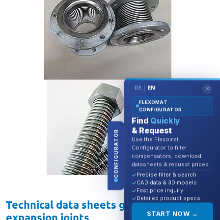
DE
EN
|
✕
FLEXOMAT
CONFIGURATOR
Find
Quickly
& Request
CONFIGURATOR
Use the Flexomat
Configurator to filter
compensators, download
datasheets & request prices.
Precise filter & search
CAD data & 3D models
Fast price inquiry
Detailed product specs
Technical data sheets general building
START NOW →
expansion joints