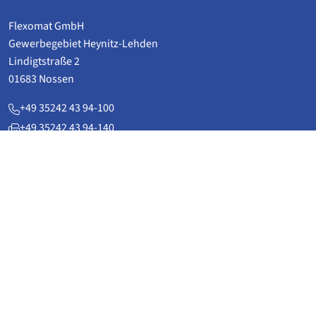
Flexomat GmbH
Gewerbegebiet Heynitz-Lehden
Lindigtstraße 2
01683 Nossen
+49 35242 43 94-100
+49 35242 43 94-140
service(at)flexomat.de
www.flexomat.de
Applications
Power plant technology & plant construction
Pipeline technology
District heatingpipelines